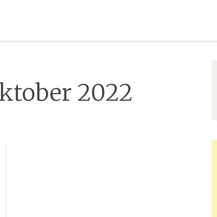
ktober 2022