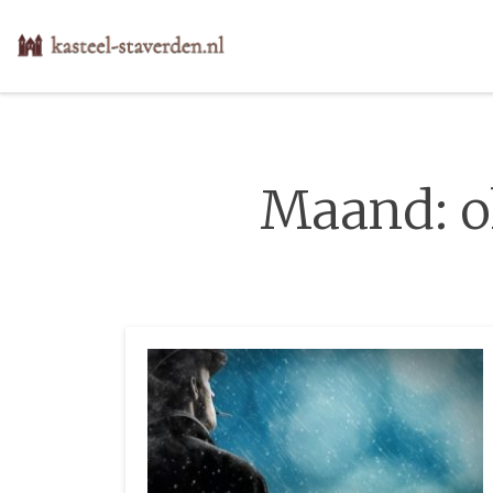
Skip
to
content
Maand:
o